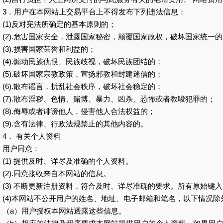
3．用户在本网站上交易平台上不得发布下列违法信息：
(1)反对宪法所确定的基本原则的；
(2).危害国家安全，泄露国家秘密，颠覆国家政权，破坏国家统一
(3).损害国家荣誉和利益的；
(4).煽动民族仇恨、民族歧视，破坏民族团结的；
(5).破坏国家宗教政策，宣扬邪教和封建迷信的；
(6).散布谣言，扰乱社会秩序，破坏社会稳定的；
(7).散布淫秽、色情、赌博、暴力、凶杀、恐怖或者教唆犯罪的；
(8).侮辱或者诽谤他人，侵害他人合法权益的；
(9).含有法律、行政法规禁止的其他内容的。
4． 有关个人资料
用户同意：
(1) 提供及时、详尽及准确的个人资料。
(2).同意接收来自本网站的信息。
(3) 不断更新注册资料，符合及时、详尽准确的要求。所有原始键
(4)本网站不公开用户的姓名、地址、电子邮箱和笔名，以下情况除
（a）用户授权本网站透露这些信息。