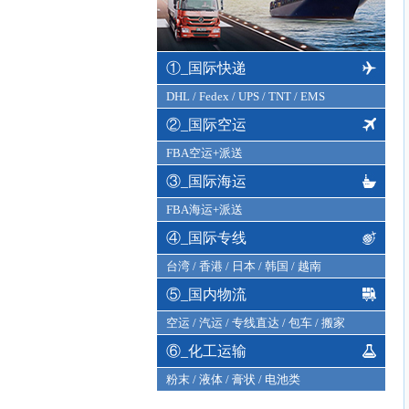
①_国际快递
DHL
/
Fedex
/
UPS
/
TNT
/
EMS
②_国际空运
FBA空运+派送
③_国际海运
FBA海运+派送
④_国际专线
台湾
/
香港
/
日本
/
韩国
/
越南
⑤_国内物流
空运
/
汽运
/
专线直达
/
包车
/
搬家
⑥_化工运输
粉末
/
液体
/
膏状
/
电池类