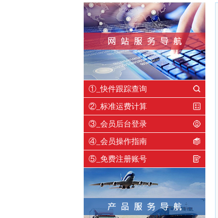
①_快件跟踪查询
②_标准运费计算
③_会员后台登录
④_会员操作指南
⑤_免费注册账号